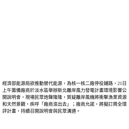
經濟部能源局欲推動替代能源，為核一核二廠停役鋪路，21日
上午籌備廠商於淡水區舉辦新北離岸風力發電計畫環境影響公
開說明會，現場民眾炮聲隆隆，質疑離岸風機將衝擊漁業資源
和天然景觀，疾呼「廠商滾出去」；廠商允諾，將擬訂周全環
評計畫，持續召開說明會與民眾溝通。