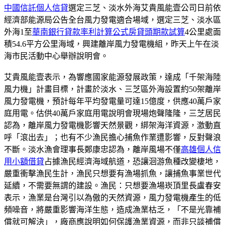
中國信託個人信貸
選定三芝、淡水外海艾貴風能壹公司日前依
經濟部能源局公告全台風力發電適合場域，選定三芝、淡水區
外海1至
華南銀行貸款率利計算公式
房貸頭期款試算
4公里處面
積54.6平方公里海域，興建離岸風力發電機組，昨天上午在淡
海市民活動中心舉辦說明會。
艾貴風能壹表示，為響應國家能源發展政策，達成「千架海陸
風力機」計畫目標，計畫於淡水、三芝區外海設置約50架離岸
風力發電機，預計每年平均發電量可達15億度，供應40萬戶家
庭用電。估供40萬戶家庭用電說明會現場炮聲隆隆，三芝居民
認為，離岸風力發電機影響天然景觀，綁架海洋資源，激動直
呼「滾出去」；也有不少漁民擔心捕魚作業遭影響，反對聲浪
不斷。淡水漁會理事長鄭康忠認為，離岸風場不僅
高雄個人信
用小額借貸
占據漁民經濟海域航道，恐讓洄游魚種改變棲地，
嚴重衝擊漁民生計，漁民只想要有漁場抓魚，讓捕魚事業世代
延續，不需要無謂的建設。漁民：只想要漁場崁頂里長盧春安
表示，漁業是台灣引以為傲的天然資源，風力發電機產生的低
頻噪音，將嚴重影響海洋生態，造成漁業枯乏，「不是光靠補
償就可解決」，廠商應說明如何保護漁業資源，而非只談補償